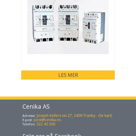
LES MER
Cenika AS
Joseph Kellers vei 27, 3409 Tranby - (Se kart)
Adresse:
post@cenika.no
E-post:
322 40 300
Telefon: