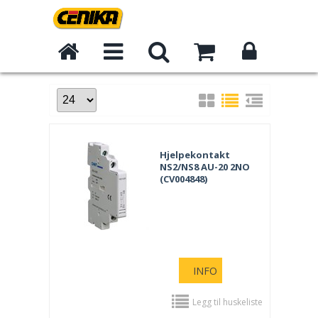
Hjelpekontakt
NS2/NS8 AU-20 2NO
(CV004848)
INFO
Legg til huskeliste