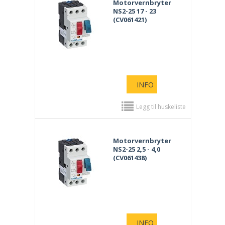
Motorvernbryter
NS2-25 17 - 23
(CV061421)
INFO
Legg til huskeliste
Motorvernbryter
NS2-25 2,5 - 4,0
(CV061438)
INFO