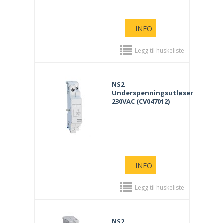
INFO
Legg til huskeliste
NS2
Underspenningsutløser
230VAC (CV047012)
INFO
Legg til huskeliste
NS2