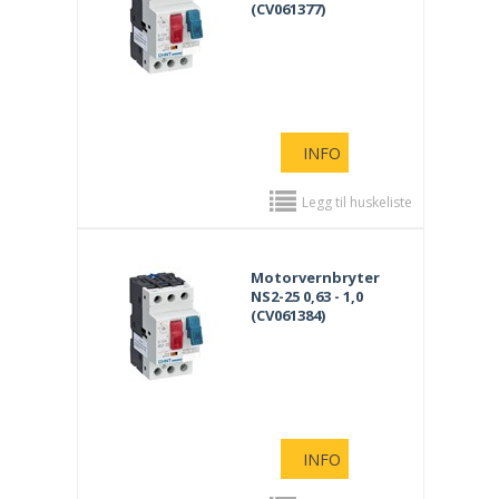
(CV061377)
INFO
Legg til huskeliste
Motorvernbryter
NS2-25 0,63 - 1,0
(CV061384)
INFO