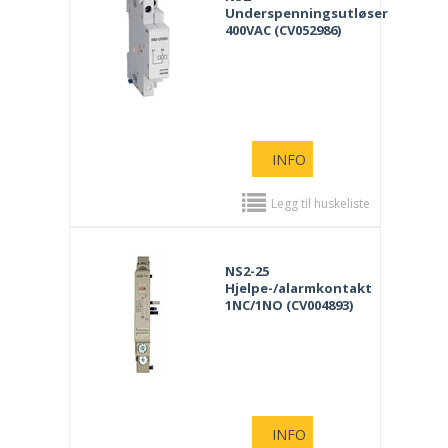
Underspenningsutløser
400VAC (CV052986)
INFO
Legg til huskeliste
NS2-25
Hjelpe-/alarmkontakt
1NC/1NO (CV004893)
INFO