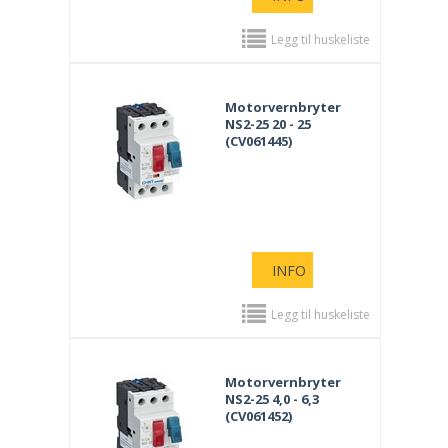
Legg til huskeliste
Motorvernbryter
NS2-25 20 - 25
(CV061445)
INFO
Legg til huskeliste
Motorvernbryter
NS2-25 4,0 - 6,3
(CV061452)