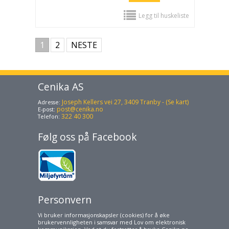
Legg til huskeliste
1
2
NESTE
Cenika AS
Joseph Kellers vei 27, 3409 Tranby - (Se kart)
Adresse:
post@cenika.no
E-post:
322 40 300
Telefon:
Følg oss på Facebook
Personvern
Vi bruker informasjonskapsler (cookies) for å øke
brukervennligheten i samsvar med Lov om elektronisk