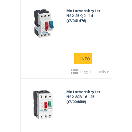
Motorvernbryter
NS2-25 9,0 - 14
(CV061476)
INFO
Legg til huskeliste
Motorvernbryter
NS2-80B 16 - 25
(CV004688)