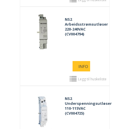
NS2
Arbeidsstrømsutløser
220-240VAC
(CV004794)
INFO
Legg til huskeliste
NS2
Underspenningsutløser
110-115VAC
(CV004725)