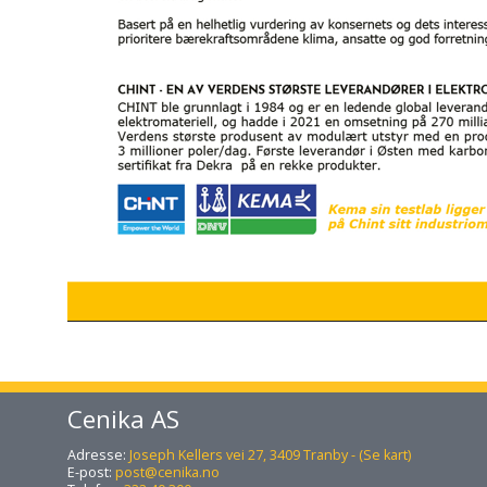
Cenika AS
Adresse:
Joseph Kellers vei 27, 3409 Tranby - (Se kart)
E-post:
post@cenika.no