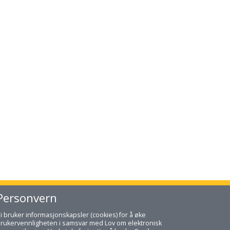
Personvern
i bruker informasjonskapsler (cookies) for å øke
rukervennligheten i samsvar med Lov om elektronisk