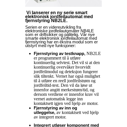
Vi lanserer en ny serie smart
elektronisk jordfeilautomat med
fjernstyring NB2LE.
Serien er en videreutvikling fra
elektroniske jordfeilautomater NB4LE
som er driftsikker og pålitelig. Vår nye
smarte elektronisk jordfeilautomat med
fjernstyring har en ekstra modul som er
utstyrt med nye funksjoner:
NB2LE
Fjernstyring av testknapp,
er programmert til å utføre
kontinuerlig selvtest. Det vil si at den
kontinuerlig overvåker hvorvidt
jordfeilmodul og deteksjon fungerer
slik tiltenkt. Vernet har også mulighet
til å utføre en reell jordfeilstrøm og
jordfeiltid-test. Den vil da løse ut
innenfor angitt merkestrøm/tid, og
dersom verdiene er innenfor krav vil
vernet automatisk legge inn
kontaktsett igjen ved hjelp av motor.
Fjernstyring av inn og
av kontaktsett ved hjelp
utleggelse,
av integrert motor.
Integrert utløser komponent med