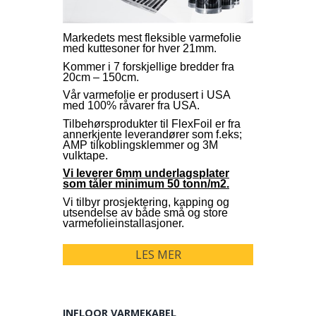
Markedets mest fleksible varmefolie
med kuttesoner for hver 21mm.
Kommer i 7 forskjellige bredder fra
20cm – 150cm.
Vår varmefolie er produsert i USA
med 100% råvarer fra USA.
Tilbehørsprodukter til FlexFoil er fra
annerkjente leverandører som f.eks;
AMP tilkoblingsklemmer og 3M
vulktape.
Vi leverer 6mm underlagsplater
som tåler minimum 50 tonn/m2.
Vi tilbyr prosjektering, kapping og
utsendelse av både små og store
varmefolieinstallasjoner.
LES MER
INFLOOR VARMEKABEL