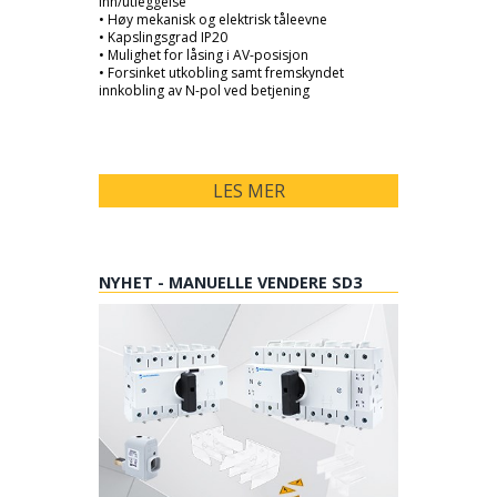
inn/utleggelse
• Høy mekanisk og elektrisk tåleevne
• Kapslingsgrad IP20
• Mulighet for låsing i AV-posisjon
• Forsinket utkobling samt fremskyndet
innkobling av N-pol ved betjening
LES MER
NYHET - MANUELLE VENDERE SD3