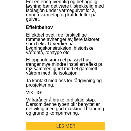
For en energivennlig og behagelig
løsning bør det være tilstrekkelig med
isolasjon under varmegulvet for å
unngå varmetap og kalde felter på
gulvet.
Effektbehov
Effektbehovet i de forskjellige
rommene avhenger av flere faktorer
som f.eks. U-verdier på
bygningskonstruksjon, historiske
værdata, romtype etc.
Et oppholdsrom i et passivt hus
trenger mye mindre installert effekt pr
m2 sammenlignet med et gammelt
våtrom med lite isolasjon.
Ta kontakt med oss for rådgivning og
prosjektering.
VIKTIG!
Vi fraråder å bruke jordfuktig støp.
Dersom denne typen blir benyttet er
det viktig med god maskinell blanding
og grundig komprimering.
LES MER