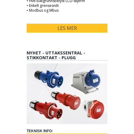
• Hvit bakgrunnsbelyst LCD-skjerm
• Enkelt grensesnitt
• Modbus og Mbus
LES MER
NYHET - UTTAKSSENTRAL -
STIKKONTAKT - PLUGG
TEKNISK INFO: