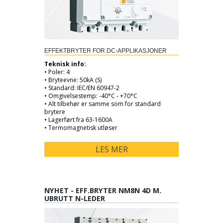
EFFEKTBRYTER FOR DC-APPLIKASJONER
Teknisk info:
• Poler: 4
• Bryteevne: 50kA (S)
• Standard: IEC/EN 60947-2
• Omgivelsestemp: -40°C - +70°C
• Alt tilbehør er samme som for standard
brytere
• Lagerført fra 63-1600A
• Termomagnetisk utløser
LES MER
NYHET - EFF.BRYTER NM8N 4D M.
UBRUTT N-LEDER