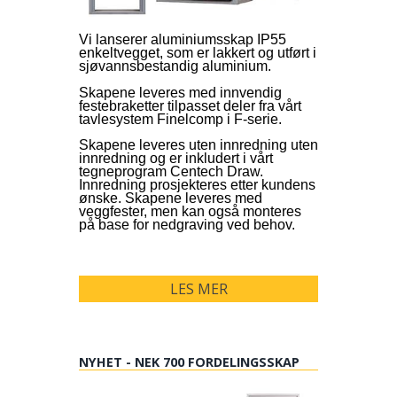
Vi lanserer aluminiumsskap IP55
enkeltvegget, som er lakkert og utført i
sjøvannsbestandig aluminium.
Skapene leveres med innvendig
festebraketter tilpasset deler fra vårt
tavlesystem Finelcomp i F-serie.
Skapene leveres uten innredning uten
innredning og er inkludert i vårt
tegneprogram Centech Draw.
Innredning prosjekteres etter kundens
ønske. Skapene leveres med
veggfester, men kan også monteres
på base for nedgraving ved behov.
LES MER
NYHET - NEK 700 FORDELINGSSKAP