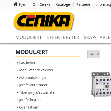
Hjem
Om Cenika
Kataloger
Partnere
Informas
MODULÆRT
EFFEKTBRYTER
SKAP/TAVLE
MODULÆRT
Lastbrytere
Modulær effektbryter
Automatsikringer
Jordfeilautomater
Tilbehør jfa/automater
Jordfeilbrytere
Overlastvern