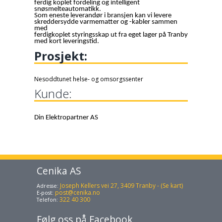
ferdig koplet fordeling og intelligent
snøsmelteautomatikk.
Som eneste leverandør i bransjen kan vi levere
skreddersydde varmematter og -kabler sammen
med
ferdigkoplet styringsskap ut fra eget lager på Tranby
med kort leveringstid.
Prosjekt:
Nesoddtunet helse- og omsorgssenter
Kunde:
Din Elektropartner AS
Cenika AS
Joseph Kellers vei 27, 3409 Tranby - (Se kart)
Adresse:
post@cenika.no
E-post:
322 40 300
Telefon:
Følg oss på Facebook