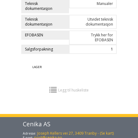
Teknisk
Manualer
dokumentasjon
Teknisk
Utvidet teknisk
dokumentasjon
dokumentasjon
EFOBASEN
Trykk her for
EFOBASEN
Salgsforpakning
1
LAGER
Legg til huskeliste
Cenika AS
Joseph Kellers vei 27, 3409 Tranby - (Se kart)
Adresse:
post@cenika.no
E-post: