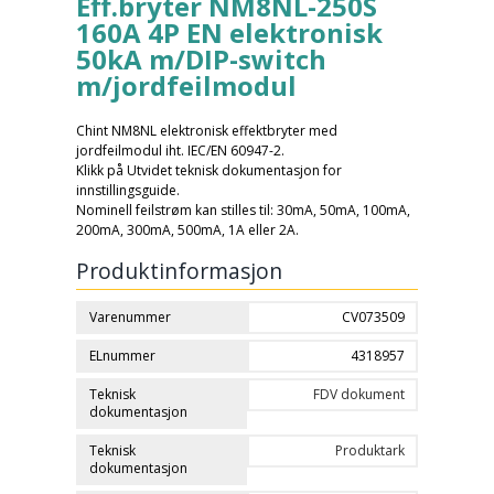
Eff.bryter NM8NL-250S
160A 4P EN elektronisk
50kA m/DIP-switch
m/jordfeilmodul
Chint NM8NL elektronisk effektbryter med
jordfeilmodul iht. IEC/EN 60947-2.
Klikk på Utvidet teknisk dokumentasjon for
innstillingsguide.
Nominell feilstrøm kan stilles til: 30mA, 50mA, 100mA,
200mA, 300mA, 500mA, 1A eller 2A.
Produktinformasjon
Varenummer
CV073509
ELnummer
4318957
Teknisk
FDV dokument
dokumentasjon
Teknisk
Produktark
dokumentasjon