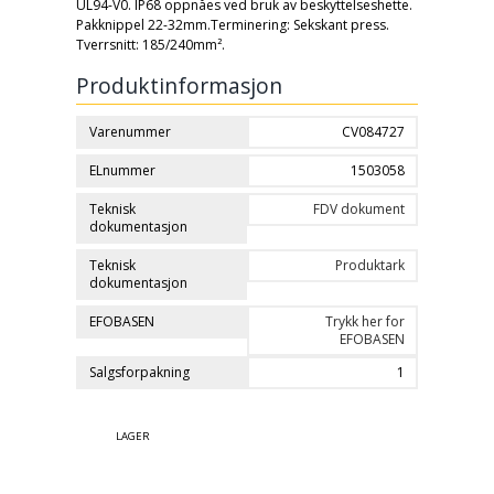
UL94-V0. IP68 oppnåes ved bruk av beskyttelseshette.
Pakknippel 22-32mm.Terminering: Sekskant press.
Tverrsnitt: 185/240mm².
Produktinformasjon
Varenummer
CV084727
ELnummer
1503058
Teknisk
FDV dokument
dokumentasjon
Teknisk
Produktark
dokumentasjon
EFOBASEN
Trykk her for
EFOBASEN
Salgsforpakning
1
LAGER