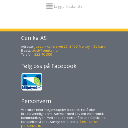
Legg til huskeliste
Cenika AS
Joseph Kellers vei 27, 3409 Tranby - (Se kart)
Adresse:
post@cenika.no
E-post:
322 40 300
Telefon:
Følg oss på Facebook
Personvern
Vi bruker informasjonskapsler (cookies) for å øke
brukervennligheten i samsvar med Lov om elektronisk
kommunikasjon. Ved at du fortsetter å bruke Cenika.no,
Les mer om
forutsetter vi at du samtykker til dette.
personvern.