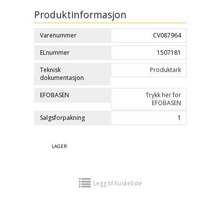
Produktinformasjon
Varenummer
CV087964
ELnummer
1507181
Teknisk
Produktark
dokumentasjon
EFOBASEN
Trykk her for
EFOBASEN
Salgsforpakning
1
LAGER
Legg til huskeliste