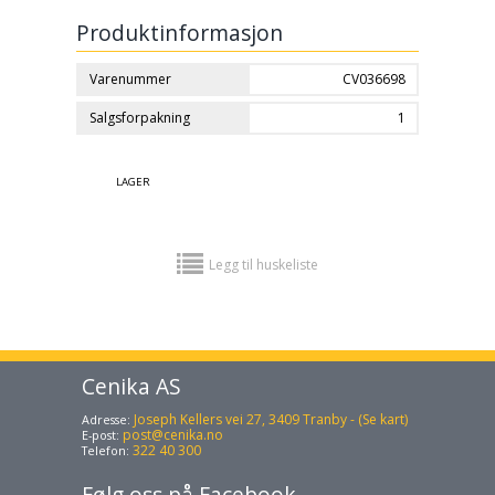
Produktinformasjon
Varenummer
CV036698
Salgsforpakning
1
LAGER
Legg til huskeliste
Cenika AS
Joseph Kellers vei 27, 3409 Tranby - (Se kart)
Adresse:
post@cenika.no
E-post:
322 40 300
Telefon:
Følg oss på Facebook