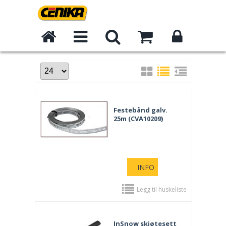
Festebånd galv.
25m (CVA10209)
INFO
Legg til huskeliste
InSnow skjøtesett