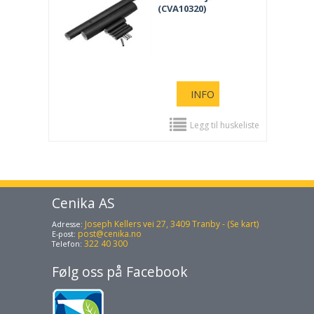
(CVA10320)
INFO
Legg til huskeliste
Cenika AS
Joseph Kellers vei 27, 3409 Tranby - (Se kart)
Adresse:
post@cenika.no
E-post:
322 40 300
Telefon:
Følg oss på Facebook