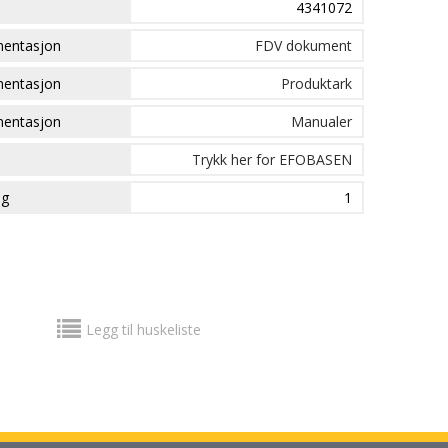
4341072
mentasjon
FDV dokument
mentasjon
Produktark
mentasjon
Manualer
Trykk her for EFOBASEN
ng
1
Legg til huskeliste