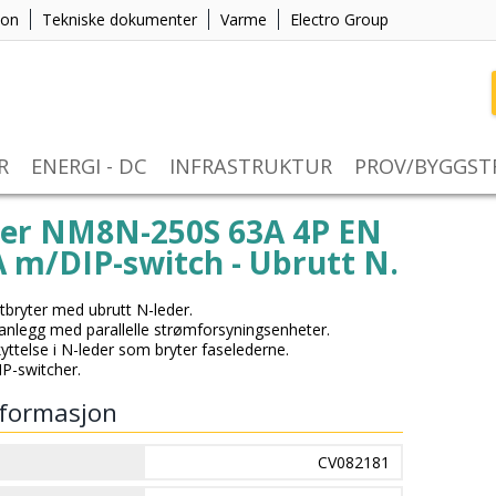
jon
Tekniske dokumenter
Varme
Electro Group
R
ENERGI - DC
INFRASTRUKTUR
PROV/BYGGS
ter NM8N-250S 63A 4P EN
 m/DIP-switch - Ubrutt N.
ktbryter med ubrutt N-leder.
 anlegg med parallelle strømforsyningsenheter.
ttelse i N-leder som bryter faselederne.
IP-switcher.
formasjon
CV082181