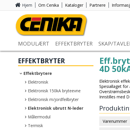
Hjem
Om Cenika
Kataloger
Partnere
Informas
MODULÆRT
EFFEKTBRYTER
SKAP/TAVLE
Eff.bry
EFFEKTBRYTER
4D 50kA
Effektbrytere
Elektronisk effe
Elektronisk
Spesiallaget for
Elektronisk 150kA bryteevne
Overstrømsbesky
Innstilles med D
Elektronisk m/jordfeilbryter
Produktin
Elektronisk ubrutt N-leder
Målermodul
Varenummer
Termisk