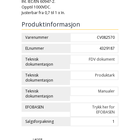
Iht. IEC/EN 60947-2.
Opptil 1000VDC.
Justerbar fra 0,7 til 1 x In.
Produktinformasjon
Varenummer
CV082570
ELnummer
4329187
Teknisk
FDV dokument
dokumentasjon
Teknisk
Produktark
dokumentasjon
Teknisk
Manualer
dokumentasjon
EFOBASEN
Trykk her for
EFOBASEN
Salgsforpakning
1
LAGER