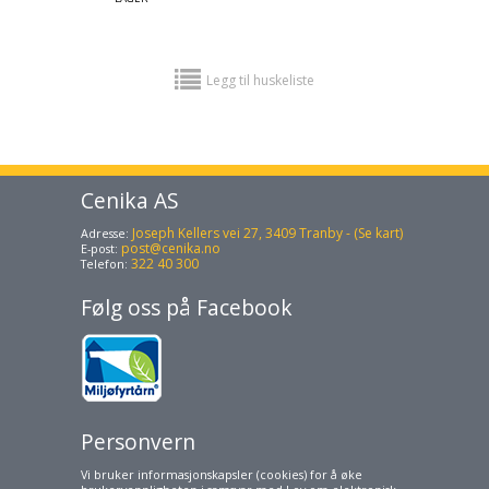
Legg til huskeliste
Cenika AS
Joseph Kellers vei 27, 3409 Tranby - (Se kart)
Adresse:
post@cenika.no
E-post:
322 40 300
Telefon:
Følg oss på Facebook
Personvern
Vi bruker informasjonskapsler (cookies) for å øke