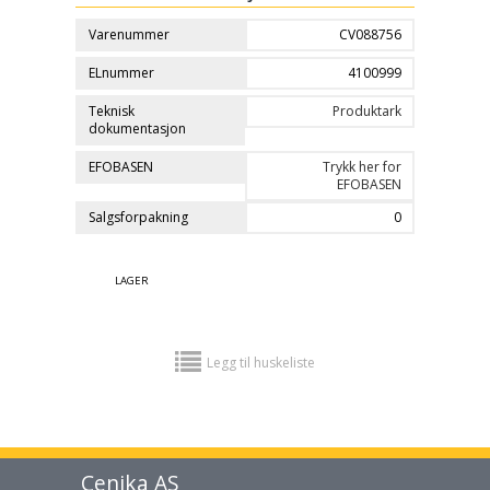
Varenummer
CV088756
ELnummer
4100999
Teknisk
Produktark
dokumentasjon
EFOBASEN
Trykk her for
EFOBASEN
Salgsforpakning
0
LAGER
Legg til huskeliste
Cenika AS