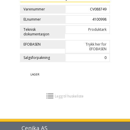
Varenummer
CV088749
ELnummer
4100998
Teknisk
Produktark
dokumentasjon
EFOBASEN
Trykk her for
EFOBASEN
Salgsforpakning
0
LAGER
Legg til huskeliste
Cenika AS