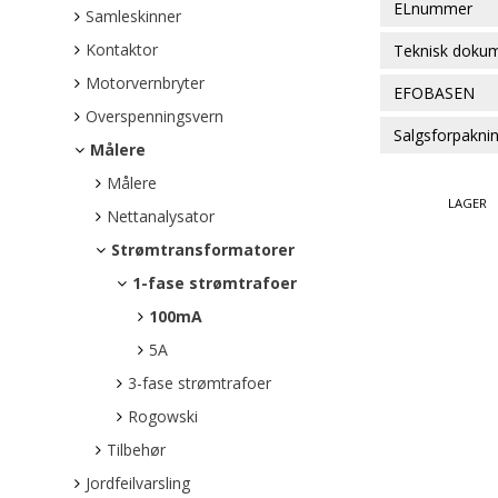
ELnummer
Samleskinner
Kontaktor
Teknisk doku
Motorvernbryter
EFOBASEN
Overspenningsvern
Salgsforpakni
Målere
Målere
LAGER
Nettanalysator
Strømtransformatorer
1-fase strømtrafoer
100mA
5A
3-fase strømtrafoer
Rogowski
Tilbehør
Jordfeilvarsling