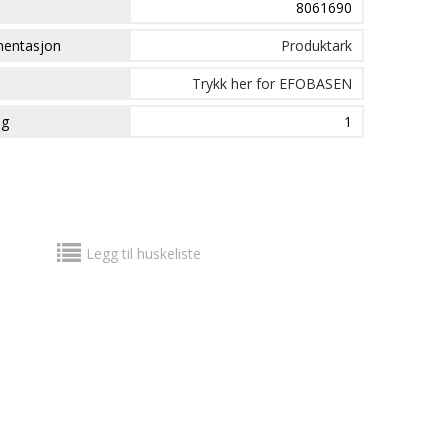
8061690
mentasjon
Produktark
Trykk her for EFOBASEN
ng
1
Legg til huskeliste