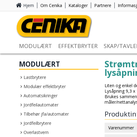
Hjem
Om Cenika
Kataloger
Partnere
Informas
MODULÆRT
EFFEKTBRYTER
SKAP/TAVLE
Strømt
MODULÆRT
lysåpn
Lastbrytere
Liten og enkel d
Modulær effektbryter
Lysåpning 9,3 x
Automatsikringer
Brukes sammen
måler/nettanalys
Jordfeilautomater
Produktin
Tilbehør jfa/automater
Jordfeilbrytere
Varenummer
Overlastvern