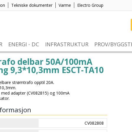
jon
Tekniske dokumenter
Varme
Electro Group
R
ENERGI - DC
INFRASTRUKTUR
PROV/BYGGS
rafo delbar 50A/100mA
ing 9,3*10,3mm ESCT-TA10
elbare strømtrafo opptil 20A.
 10,3mm.
 med adapter (CV082815) og 100mA
ator.
formasjon
CV082808