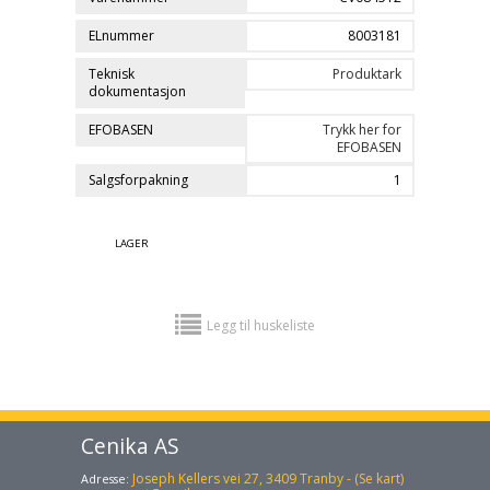
ELnummer
8003181
Teknisk
Produktark
dokumentasjon
EFOBASEN
Trykk her for
EFOBASEN
Salgsforpakning
1
LAGER
Legg til huskeliste
Cenika AS
Joseph Kellers vei 27, 3409 Tranby - (Se kart)
Adresse: