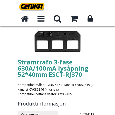
Strømtrafo 3-fase
630A/100mA lysåpning
52*40mm ESCT-RJ370
Kompatibel måler: CV087537 1-kanals), CV082839 (2-
kanals), CV082846 (4-kanals)
Kompatibel nettanalysator: CV083027
Produktinformasjon
Varenummer
CV084512