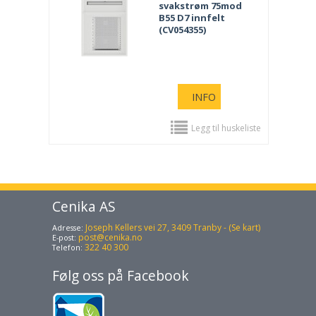
svakstrøm 75mod
B55 D7 innfelt
(CV054355)
INFO
Legg til huskeliste
Cenika AS
Joseph Kellers vei 27, 3409 Tranby - (Se kart)
Adresse:
post@cenika.no
E-post:
322 40 300
Telefon:
Følg oss på Facebook