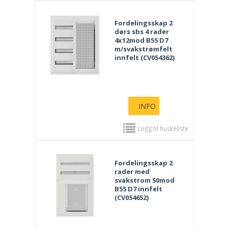
Fordelingsskap 2
dørs sbs 4 rader
4x12mod B55 D7
m/svakstrømfelt
innfelt (CV054362)
INFO
Legg til huskeliste
Fordelingsskap 2
rader med
svakstrom 50mod
B55 D7 innfelt
(CV054652)