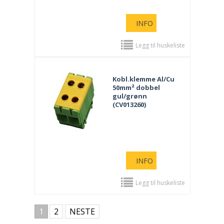
INFO
Legg til huskeliste
Kobl.klemme Al/Cu
50mm² dobbel
gul/grønn
(CV013260)
INFO
Legg til huskeliste
1
2
NESTE