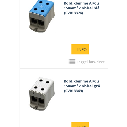
Kobl.klemme Al/Cu
150mm² dobbel blå
(CV013376)
INFO
Legg til huskeliste
Kobl.klemme Al/Cu
150mm² dobbel grå
(CV013369)