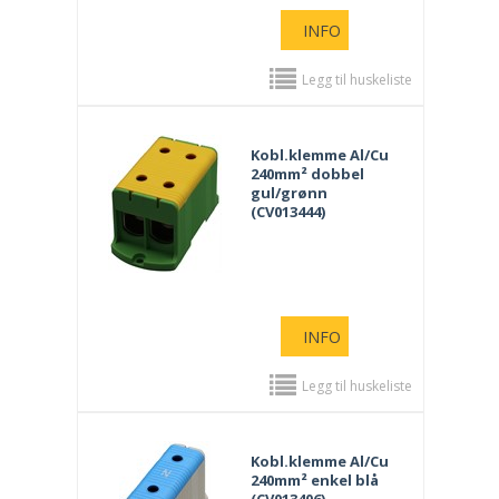
INFO
Legg til huskeliste
Kobl.klemme Al/Cu
240mm² dobbel
gul/grønn
(CV013444)
INFO
Legg til huskeliste
Kobl.klemme Al/Cu
240mm² enkel blå