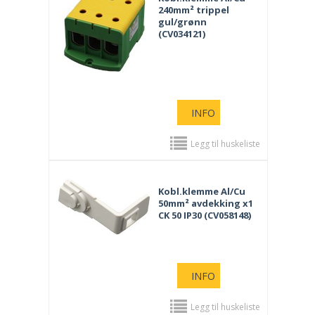
240mm² trippel
gul/grønn
(CV034121)
INFO
Legg til huskeliste
Kobl.klemme Al/Cu
50mm² avdekking x1
CK 50 IP30 (CV058148)
INFO
Legg til huskeliste