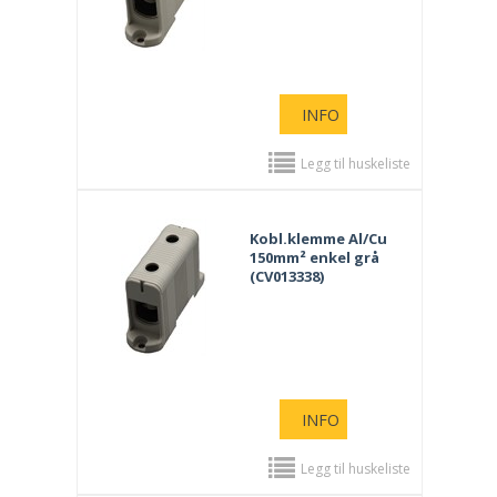
INFO
Legg til huskeliste
Kobl.klemme Al/Cu
150mm² enkel grå
(CV013338)
INFO
Legg til huskeliste