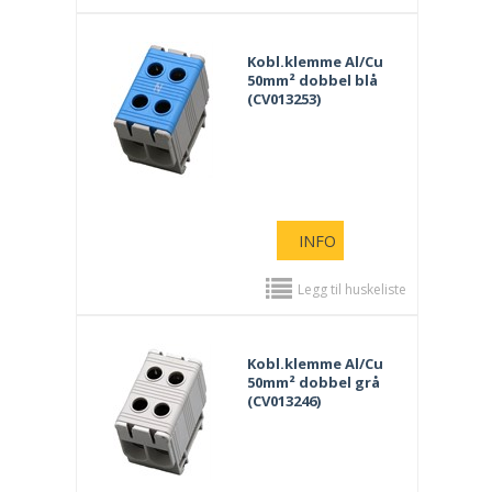
Kobl.klemme Al/Cu
50mm² dobbel blå
(CV013253)
INFO
Legg til huskeliste
Kobl.klemme Al/Cu
50mm² dobbel grå
(CV013246)