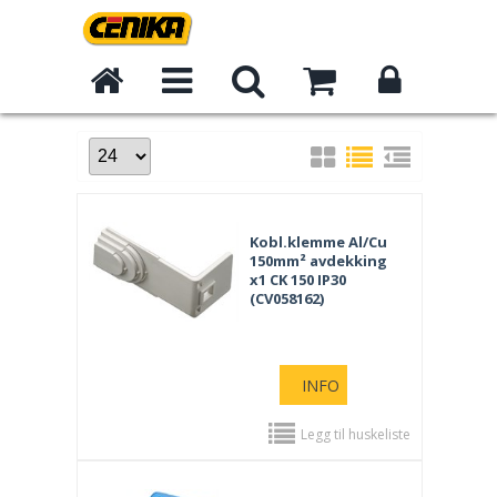
Kobl.klemme Al/Cu
150mm² avdekking
x1 CK 150 IP30
(CV058162)
INFO
Legg til huskeliste