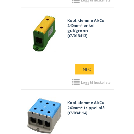
Legg til huskeliste
Kobl.klemme Al/Cu
240mm² enkel
gul/grønn
(CV013413)
INFO
Legg til huskeliste
Kobl.klemme Al/Cu
240mm² trippel blå
(CV034114)