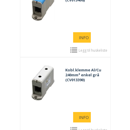
(CV013406)
INFO
Legg til huskeliste
Kobl.klemme Al/Cu
240mm² enkel grå
(CV013390)
INFO