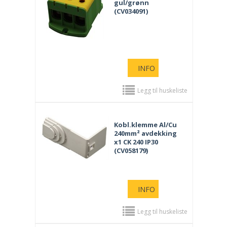
gul/grønn
(CV034091)
INFO
Legg til huskeliste
Kobl.klemme Al/Cu
240mm² avdekking
x1 CK 240 IP30
(CV058179)
INFO
Legg til huskeliste