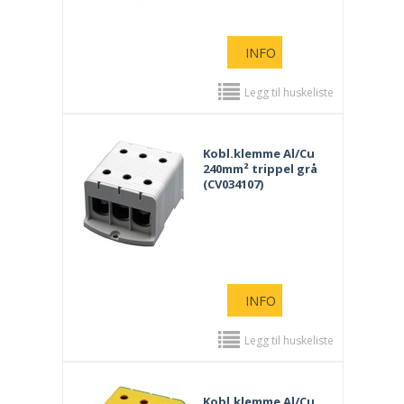
INFO
Legg til huskeliste
Kobl.klemme Al/Cu
240mm² trippel grå
(CV034107)
INFO
Legg til huskeliste
Kobl.klemme Al/Cu