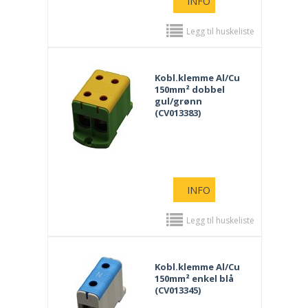
INFO
Legg til huskeliste
Kobl.klemme Al/Cu
150mm² dobbel
gul/grønn
(CV013383)
INFO
Legg til huskeliste
Kobl.klemme Al/Cu
150mm² enkel blå
(CV013345)