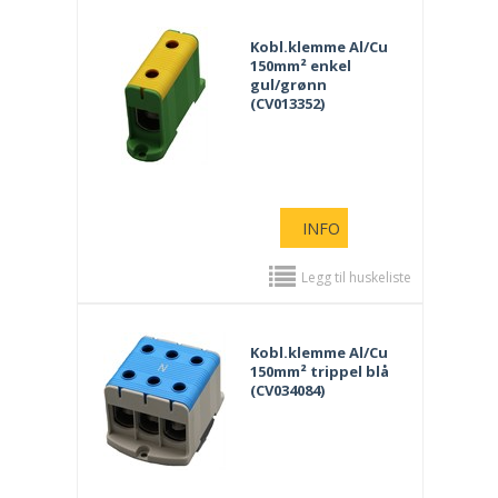
Kobl.klemme Al/Cu
150mm² enkel
gul/grønn
(CV013352)
INFO
Legg til huskeliste
Kobl.klemme Al/Cu
150mm² trippel blå
(CV034084)