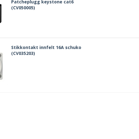
Patcheplugg keystone cat6
(CV050005)
Stikkontakt innfelt 16A schuko
(CV035203)