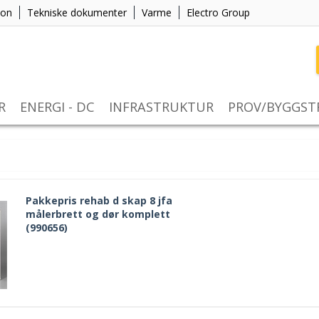
jon
Tekniske dokumenter
Varme
Electro Group
R
ENERGI - DC
INFRASTRUKTUR
PROV/BYGGS
Pakkepris rehab d skap 8 jfa
målerbrett og dør komplett
(990656)