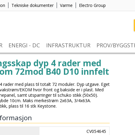
jon
Tekniske dokumenter
Varme
Electro Group
R
ENERGI - DC
INFRASTRUKTUR
PROV/BYGGS
ngsskap dyp 4 rader med
om 72mod B40 D10 innfelt
4 rader med plass til totalt 72 moduler. Dyp utgave. Eget
l svakstrøm/EKOM hvor front og bakside er i plast. Med
panel, samt utsparringer til schuko stikk (50x50).
ybde 10cm. Maks merkestrøm 2x63A, 3/4x63A.
tikk, plass til 16 stk Keystone.
formasjon
CV054645