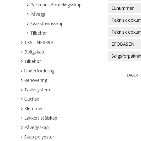
Pakkepris Fordelingsskap
ELnummer
Påvegg
Teknisk doku
Svakstrømsskap
Teknisk doku
Tilbehør
TKS - NEK399
EFOBASEN
Boligskap
Salgsforpakni
Tilbehør
Underfordeling
LAGER
Renovering
Tavlesystem
Outflex
Klemmer
Lakkert stålskap
Påveggskap
Skap polyester