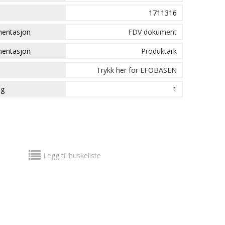
1711316
mentasjon
FDV dokument
mentasjon
Produktark
Trykk her for EFOBASEN
ng
1
Legg til huskeliste