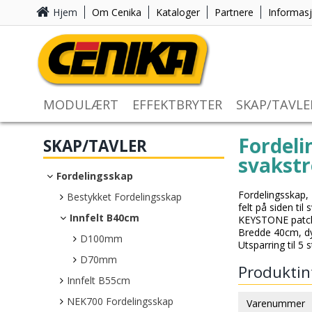
Hjem
Om Cenika
Kataloger
Partnere
Informas
MODULÆRT
EFFEKTBRYTER
SKAP/TAVLE
Fordeli
SKAP/TAVLER
svakstr
Fordelingsskap
Fordelingsskap, 
Bestykket Fordelingsskap
felt på siden ti
Innfelt B40cm
KEYSTONE patche
Bredde 40cm, d
D100mm
Utsparring til 5 s
D70mm
Produktin
Innfelt B55cm
NEK700 Fordelingsskap
Varenummer