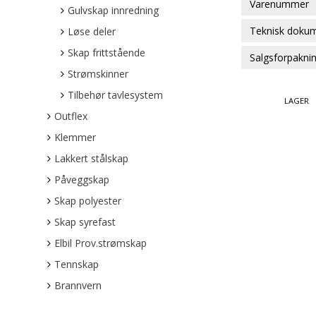
Varenummer
Gulvskap innredning
Teknisk doku
Løse deler
Skap frittstående
Salgsforpakni
Strømskinner
Tilbehør tavlesystem
LAGER
Outflex
Klemmer
Lakkert stålskap
Påveggskap
Skap polyester
Skap syrefast
Elbil Prov.strømskap
Tennskap
Brannvern