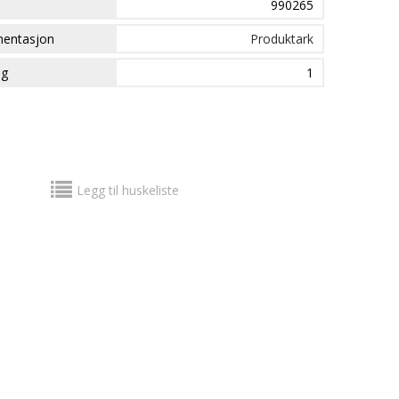
990265
mentasjon
Produktark
ng
1
Legg til huskeliste