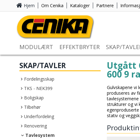
Hjem
Om Cenika
Kataloger
Partnere
Informas
MODULÆRT
EFFEKTBRYTER
SKAP/TAVLE
Utgått 
SKAP/TAVLER
600 9 r
Fordelingsskap
Gulvskapene vi l
TKS - NEK399
produseres av fi
Boligskap
tavlesystemene 
strukturer og vi 
Tilbehør
egenproduserte
stativ og veggsk
Underfordeling
Renovering
Produktin
Tavlesystem