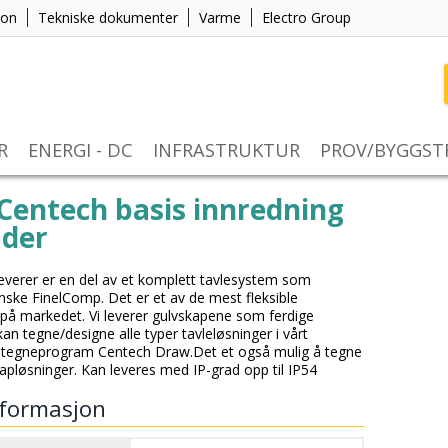
jon
Tekniske dokumenter
Varme
Electro Group
R
ENERGI - DC
INFRASTRUKTUR
PROV/BYGGS
Centech basis innredning
ader
everer er en del av et komplett tavlesystem som
nske FinelComp. Det er et av de mest fleksible
på markedet. Vi leverer gulvskapene som ferdige
kan tegne/designe alle typer tavleløsninger i vårt
 tegneprogram Centech Draw.Det et også mulig å tegne
apløsninger. Kan leveres med IP-grad opp til IP54
formasjon