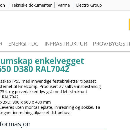
jon
Tekniske dokumenter
Varme
Electro Group
R
ENERGI - DC
INFRASTRUKTUR
PROV/BYGGS
iumskap enkelvegget
650 D380 RAL7042
skap IP55 med innvendige festebraketter tilpasset
ystemet til Finelcomp. Produsert av saltvannsbestandig
4, og pulverlakkert lys grå med lett struktur i
ge RAL7042.
HxBxD: 900 x 660 x 400 mm
 Leveres uten montasjeplate, innredning og sokkel. Ta
tegnet innredning tilpasset ditt behov.
formasjon