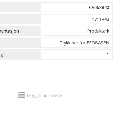
CV068840
1711443
mentasjon
Produktark
Trykk her for EFOBASEN
ng
1
Legg til huskeliste