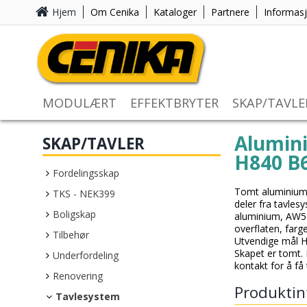
Hjem
Om Cenika
Kataloger
Partnere
Informas
MODULÆRT
EFFEKTBRYTER
SKAP/TAVLE
Alumin
SKAP/TAVLER
H840 B
Fordelingsskap
Tomt aluminiums
TKS - NEK399
deler fra tavles
Boligskap
aluminium, AW575
overflaten, far
Tilbehør
Utvendige mål 
Skapet er tomt.
Underfordeling
kontakt for å få 
Renovering
Produktin
Tavlesystem