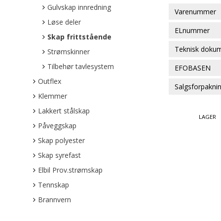
Gulvskap innredning
Varenummer
Løse deler
ELnummer
Skap frittstående
Teknisk doku
Strømskinner
Tilbehør tavlesystem
EFOBASEN
Outflex
Salgsforpakni
Klemmer
Lakkert stålskap
LAGER
Påveggskap
Skap polyester
Skap syrefast
Elbil Prov.strømskap
Tennskap
Brannvern